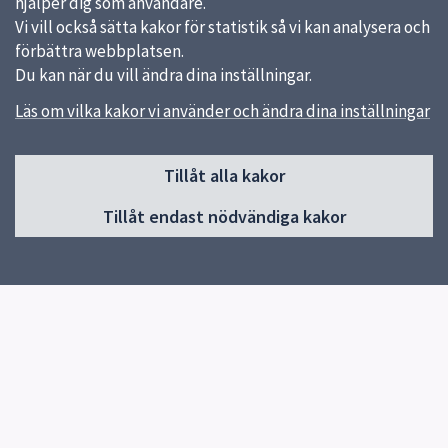
hjälper dig som användare.
Vi vill också sätta kakor för statistik så vi kan analysera och
förbättra webbplatsen.
Du kan när du vill ändra dina inställningar.
Läs om vilka kakor vi använder och ändra dina inställningar
Sidfot
Huvudmeny
Tillåt alla kakor
Start
Tillåt endast nödvändiga kakor
Kontakt
Allis
Öppettider
Kulturhuset Grand
Jämställdhetspriset 2021
Kvalitetspriset 2022
ESF
Res hit hållbart
Sommarlov på Fritidsgården